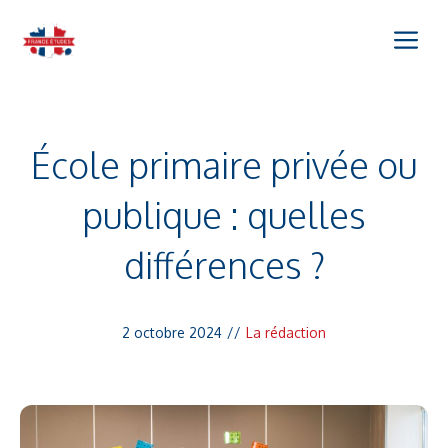
Aller
Me
au
contenu
École primaire privée ou
publique : quelles
différences ?
2 octobre 2024
//
La rédaction