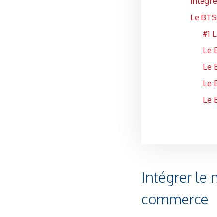
Intégr
Le BTS
#1 
Le 
Le 
Le 
Le 
Intégrer le 
commerce