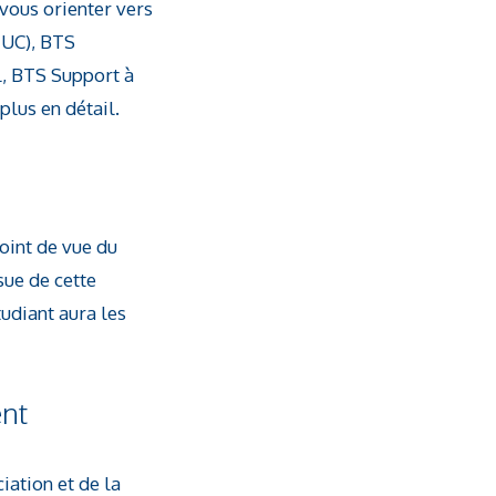
 vous orienter vers
MUC), BTS
l, BTS Support à
lus en détail.
oint de vue du
sue de cette
udiant aura les
ent
iation et de la