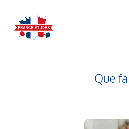
Aller
au
contenu
Que fa